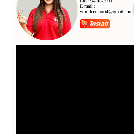
Line :
@tfc-1991
E-mail :
worldcentauri4@gmail.com