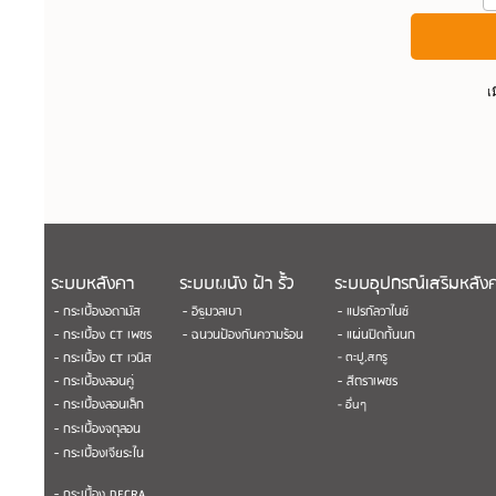
เ
ระบบหลังคา
ระบบผนัง ฝ้า รั้ว
ระบบอุปกรณ์เสริมหลัง
- กระเบื้องอดามัส
- อิฐมวลเบา
- แปรกัลวาไนซ์
- กระเบื้อง CT เพชร
- ฉนวนป้องกันความร้อน
- แผ่นปิดกั้นนก
- กระเบื้อง CT เวนิส
- ตะปู,สกรู
- กระเบื้องลอนคู่
- สีตราเพชร
- กระเบื้องลอนเล็ก
- อื่นๆ
- กระเบื้องจตุลอน
- กระเบื้องเจียระไน
- กระเบื้อง DECRA