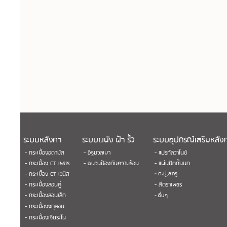
ระบบหลังคา
ระบบผนัง ฝ้า รั้ว
ระบบอุปกรณ์เสริมหลัง
- กระเบื้องอดามัส
- อิฐมวลเบา
- แปรกัลวาไนซ์
- กระเบื้อง CT เพชร
- ฉนวนป้องกันความร้อน
- แผ่นปิดกั้นนก
- กระเบื้อง CT เวนิส
- ตะปู,สกรู
- กระเบื้องลอนคู่
- สีตราเพชร
- กระเบื้องลอนเล็ก
- อื่นๆ
- กระเบื้องจตุลอน
- กระเบื้องเจียระไน